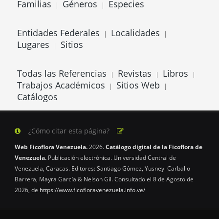
Familias
Géneros
Especies
|
|
Entidades Federales
Localidades
|
|
Lugares
Sitios
|
Todas las Referencias
Revistas
Libros
|
|
|
Trabajos Académicos
Sitios Web
|
|
Catálogos
¿Cómo citar esta página?
Web Ficoflora Venezuela.
2026.
Catálogo digital de la Ficoflora de
Venezuela.
Publicación electrónica. Universidad Central de
Venezuela, Caracas. Editores: Santiago Gómez, Yusneyi Carballo
Barrera, Mayra García & Nelson Gil. Consultado el 8 de Agosto de
2026, de
https://www.ficofloravenezuela.info.ve/