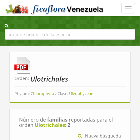
Toggle
naviga
Ulotrichales
Orden:
Phylum:
Chlorophyta
Clase:
Ulvophyceae
Número de
familias
reportadas para el
orden
Ulotrichales
:
2
Nueva búsqueda