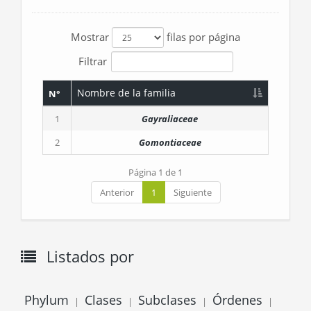
Mostrar
filas por página
Filtrar
Nombre de la familia
N°
1
Gayraliaceae
2
Gomontiaceae
Página 1 de 1
Anterior
1
Siguiente
Listados por
Phylum
Clases
Subclases
Órdenes
|
|
|
|