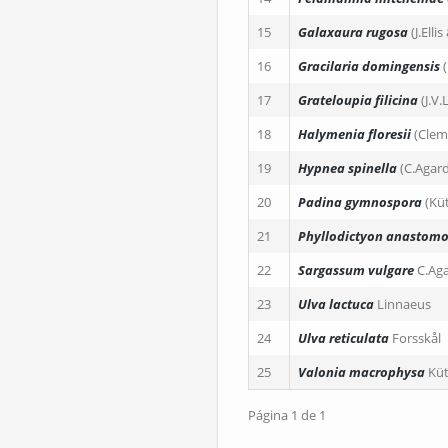
15
Galaxaura rugosa
(J.Ell
16
Gracilaria domingensis
17
Grateloupia filicina
(J.V
18
Halymenia floresii
(Clem
19
Hypnea spinella
(C.Agar
20
Padina gymnospora
(Kü
21
Phyllodictyon anastom
22
Sargassum vulgare
C.Ag
23
Ulva lactuca
Linnaeus
24
Ulva reticulata
Forsskål
25
Valonia macrophysa
Küt
Página 1 de 1