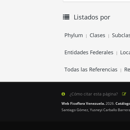
Listados por
Phylum
Clases
Subcla
|
|
Entidades Federales
Loc
|
Todas las Referencias
Re
|
¿Cómo citar esta página?
Web Ficoflora Venezuela.
2026.
Catálogo
Santiago Gómez, Yusneyi Carballo Barrera