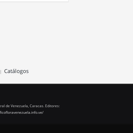
Catálogos
|
ral de Venezuela, Caracas. Editores:
ficofloravenezuela.info.ve/