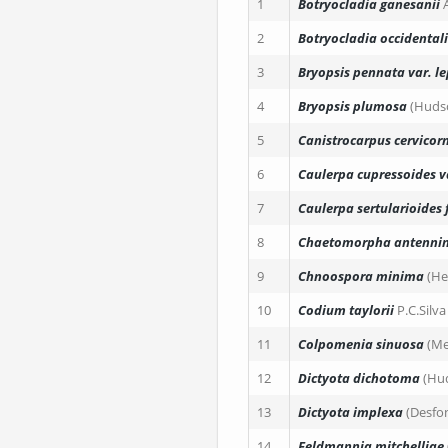
1
Botryocladia ganesanii
2
Botryocladia occidentali
3
Bryopsis pennata
var. le
4
Bryopsis plumosa
(Huds
5
Canistrocarpus cervicorn
6
Caulerpa cupressoides
v
7
Caulerpa sertularioides
8
Chaetomorpha antenni
9
Chnoospora minima
(He
10
Codium taylorii
P.C.Silva
11
Colpomenia sinuosa
(Me
12
Dictyota dichotoma
(Hu
13
Dictyota implexa
(Desfo
14
Feldmannia mitchelliae