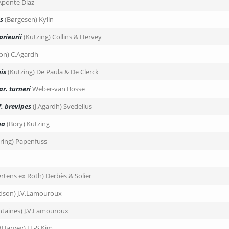
Aponte Diaz
s
(Børgesen) Kylin
prieurii
(Kützing) Collins & Hervey
on) C.Agardh
is
(Kützing) De Paula & De Clerck
ar. turneri
Weber-van Bosse
f. brevipes
(J.Agardh) Svedelius
na
(Bory) Kützing
ring) Papenfuss
rtens ex Roth) Derbès & Solier
dson) J.V.Lamouroux
ntaines) J.V.Lamouroux
(Harvey) H.-S.Kim