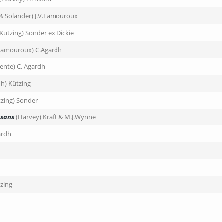
is & Solander) J.V.Lamouroux
(Kützing) Sonder ex Dickie
.Lamouroux) C.Agardh
ente) C. Agardh
dh) Kützing
tzing) Sonder
osans
(Harvey) Kraft & M.J.Wynne
ardh
zing