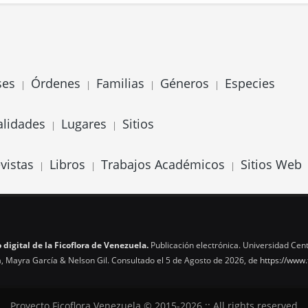
ses
Órdenes
Familias
Géneros
Especies
|
|
|
|
alidades
Lugares
Sitios
|
|
vistas
Libros
Trabajos Académicos
Sitios Web
|
|
|
 digital de la Ficoflora de Venezuela.
Publicación electrónica. Universidad Cent
, Mayra García & Nelson Gil. Consultado el 5 de Agosto de 2026, de
https://www.
Proyecto Ficoflora Venezuela © 2015-2026 :: All rights reserved