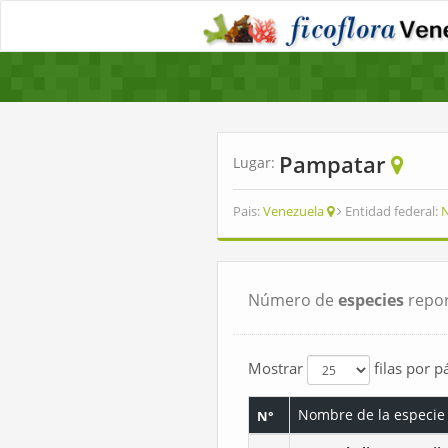
Pampatar
Lugar:
Pais:
Venezuela
Entidad federal:
N
Número de
especies
repor
Mostrar
filas por p
Nombre de la especie
N°