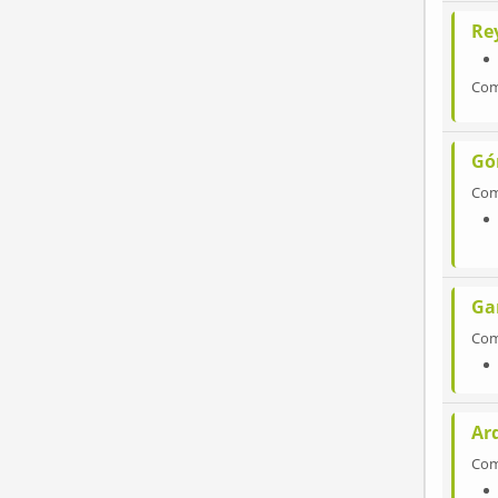
Re
Co
Gó
Co
Ga
Co
Ard
Co