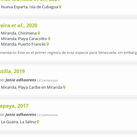
Nueva Esparta
,
Isla de Cubagua
reira
et al.
, 2020
Miranda
,
Chirimena
Miranda
,
Playa Caracolito
Miranda
,
Puerto Francés
mentario: Este es el primer registro de esta especie para Venezuela; sin embargo
tilla, 2019
mo:
Jania adhaerens
J.V.Lamouroux
Miranda
,
Playa Caribe en Miranda
apaya, 2017
mo:
Jania adhaerens
J.V.Lamouroux
La Guaira
,
La Salina