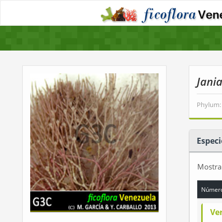
Jani
Phylum:
Especi
Mostr
Número
Ve