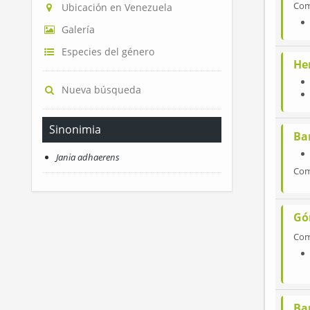
Co
Ubicación en Venezuela
Galería
Especies del género
He
Nueva búsqueda
Sinonimia
Ba
Jania adhaerens
Co
Gó
Co
Ba