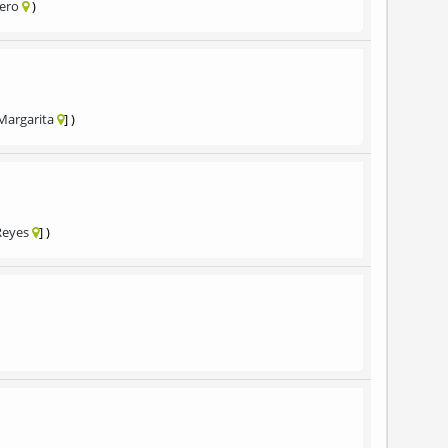
ero
Margarita
Reyes