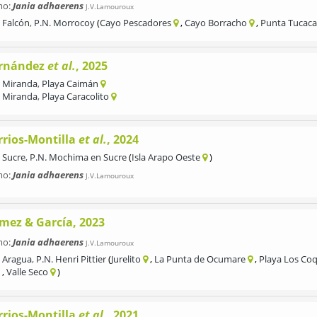
mo:
Jania adhaerens
J.V.Lamouroux
Falcón
,
P.N. Morrocoy
Cayo Pescadores
Cayo Borracho
Punta Tucaca
rnández
et al.
, 2025
Miranda
,
Playa Caimán
Miranda
,
Playa Caracolito
rrios-Montilla
et al.
, 2024
Sucre
,
P.N. Mochima en Sucre
Isla Arapo Oeste
mo:
Jania adhaerens
J.V.Lamouroux
mez & García, 2023
mo:
Jania adhaerens
J.V.Lamouroux
Aragua
,
P.N. Henri Pittier
Jurelito
La Punta de Ocumare
Playa Los Coq
Valle Seco
rrios-Montilla
et al.
, 2021