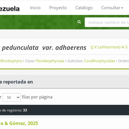
Inicio
Proyecto
Catálogo
Consultar
a pedunculata
var. adhaerens
(J.V.Lamouroux) A.S
Rhodophyta
Clase:
Florideophyceae
Subclase:
Corallinophycidae
Orden
e reportada en
ar
filas por página
 de registros:
33
ra & Gómez, 2025