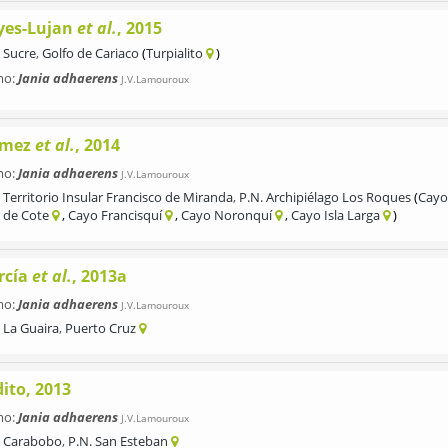
yes-Lujan
et al.
, 2015
Sucre
,
Golfo de Cariaco
Turpialito
mo:
Jania adhaerens
J.V.Lamouroux
mez
et al.
, 2014
mo:
Jania adhaerens
J.V.Lamouroux
Territorio Insular Francisco de Miranda
,
P.N. Archipiélago Los Roques
Cayo
de Cote
Cayo Francisquí
Cayo Noronquí
Cayo Isla Larga
rcía
et al.
, 2013a
mo:
Jania adhaerens
J.V.Lamouroux
La Guaira
,
Puerto Cruz
ito, 2013
mo:
Jania adhaerens
J.V.Lamouroux
Carabobo
,
P.N. San Esteban