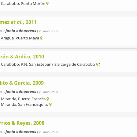
Carabobo
,
Punta Morón
mez
et al.
, 2011
mo:
Jania adhaerens
J.V.Lamouroux
Aragua
,
Puerto Maya
rón & Ardito, 2010
Carabobo
,
P.N. San Esteban
Isla Larga de Carabobo
ito & García, 2009
mo:
Jania adhaerens
J.V.Lamouroux
Miranda
,
Puerto Francés
Miranda
,
San Francisquito
rrios & Reyes, 2008
mo:
Jania adhaerens
J.V.Lamouroux