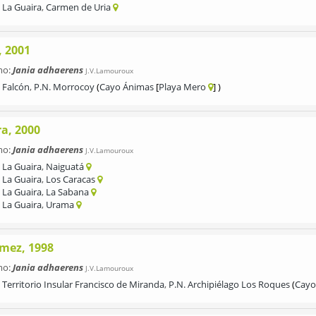
La Guaira
,
Carmen de Uria
, 2001
mo:
Jania adhaerens
J.V.Lamouroux
Falcón
,
P.N. Morrocoy
Cayo Ánimas
Playa Mero
ra, 2000
mo:
Jania adhaerens
J.V.Lamouroux
La Guaira
,
Naiguatá
La Guaira
,
Los Caracas
La Guaira
,
La Sabana
La Guaira
,
Urama
mez, 1998
mo:
Jania adhaerens
J.V.Lamouroux
Territorio Insular Francisco de Miranda
,
P.N. Archipiélago Los Roques
Cayo