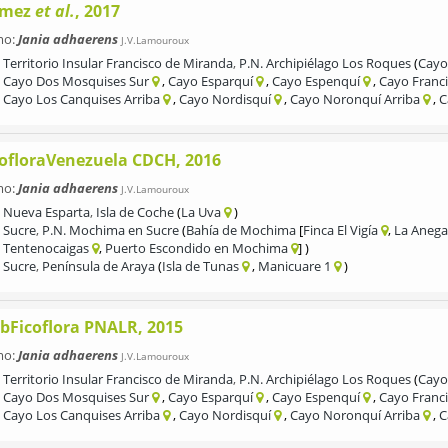
mez
et al.
, 2017
mo:
Jania adhaerens
J.V.Lamouroux
Territorio Insular Francisco de Miranda
,
P.N. Archipiélago Los Roques
Cayo
Cayo Dos Mosquises Sur
Cayo Esparquí
Cayo Espenquí
Cayo Franci
Cayo Los Canquises Arriba
Cayo Nordisquí
Cayo Noronquí Arriba
C
cofloraVenezuela CDCH, 2016
mo:
Jania adhaerens
J.V.Lamouroux
Nueva Esparta
,
Isla de Coche
La Uva
Sucre
,
P.N. Mochima en Sucre
Bahía de Mochima
Finca El Vigía
La Anega
Tentenocaigas
Puerto Escondido en Mochima
Sucre
,
Península de Araya
Isla de Tunas
Manicuare 1
bFicoflora PNALR, 2015
mo:
Jania adhaerens
J.V.Lamouroux
Territorio Insular Francisco de Miranda
,
P.N. Archipiélago Los Roques
Cayo
Cayo Dos Mosquises Sur
Cayo Esparquí
Cayo Espenquí
Cayo Franci
Cayo Los Canquises Arriba
Cayo Nordisquí
Cayo Noronquí Arriba
C