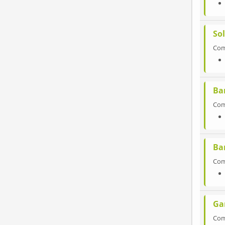
So
Co
Bar
Co
Ba
Co
Ga
Co