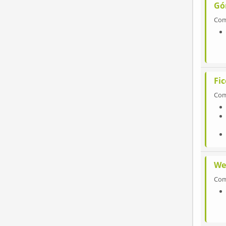
Gó
Co
Fi
Co
We
Co