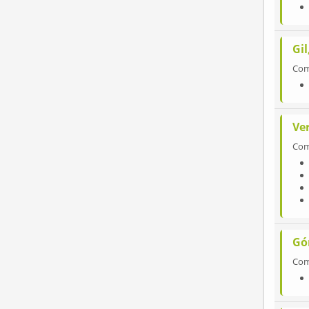
Gil
Co
Ve
Co
Gó
Co