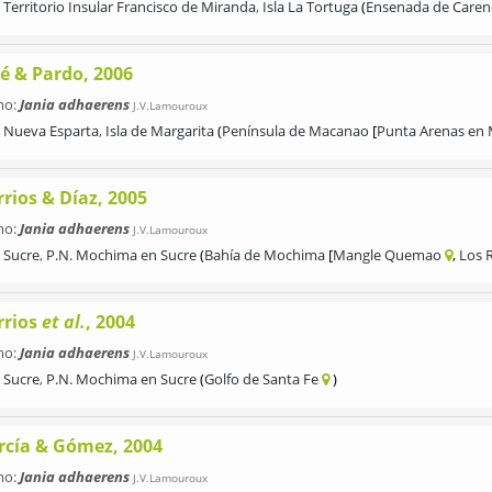
Territorio Insular Francisco de Miranda
,
Isla La Tortuga
Ensenada de Caren
lé & Pardo, 2006
mo:
Jania adhaerens
J.V.Lamouroux
Nueva Esparta
,
Isla de Margarita
Península de Macanao
Punta Arenas en 
rios & Díaz, 2005
mo:
Jania adhaerens
J.V.Lamouroux
Sucre
,
P.N. Mochima en Sucre
Bahía de Mochima
Mangle Quemao
Los 
rrios
et al.
, 2004
mo:
Jania adhaerens
J.V.Lamouroux
Sucre
,
P.N. Mochima en Sucre
Golfo de Santa Fe
rcía & Gómez, 2004
mo:
Jania adhaerens
J.V.Lamouroux