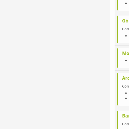
Gó
Co
Mo
Ard
Co
Ba
Co