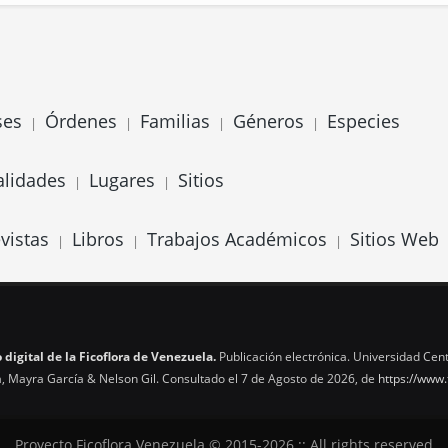
ses
Órdenes
Familias
Géneros
Especies
|
|
|
|
alidades
Lugares
Sitios
|
|
vistas
Libros
Trabajos Académicos
Sitios Web
|
|
|
 digital de la Ficoflora de Venezuela.
Publicación electrónica. Universidad Cent
, Mayra García & Nelson Gil. Consultado el 7 de Agosto de 2026, de
https://www.
Proyecto Ficoflora Venezuela © 2015-2026 :: All rights reserved