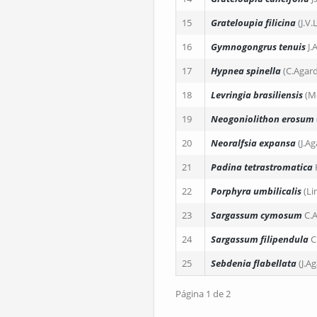
15
Grateloupia filicina
(J.V
16
Gymnogongrus tenuis
J.
17
Hypnea spinella
(C.Agar
18
Levringia brasiliensis
(M
19
Neogoniolithon erosum
20
Neoralfsia expansa
(J.A
21
Padina tetrastromatica
22
Porphyra umbilicalis
(Li
23
Sargassum cymosum
C.
24
Sargassum filipendula
C
25
Sebdenia flabellata
(J.A
Página 1 de 2