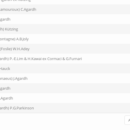
.Lamouroux) C.Agardh
Agardh
dh) Kützing
ontagne) A.B.Joly
(Foslie) W.H.Adey
gardh) P.-E.Lim & H.Kawai ex Cormaci & G.Furnari
Hauck
nnaeus) J.Agardh
Agardh
.Agardh
gardh) P.G.Parkinson