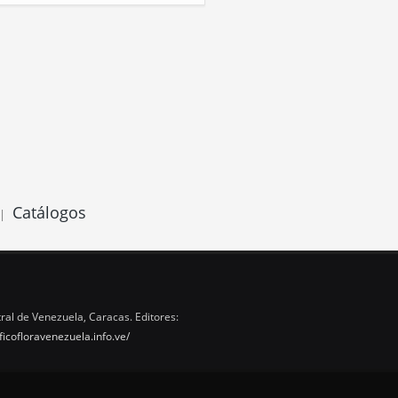
Catálogos
|
ral de Venezuela, Caracas. Editores:
ficofloravenezuela.info.ve/