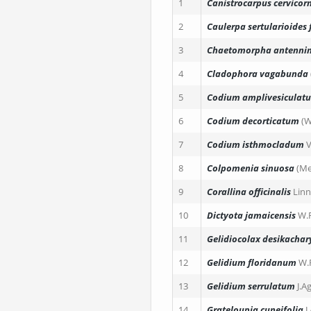
1
Canistrocarpus cervicorn
2
Caulerpa sertularioides
3
Chaetomorpha antenni
4
Cladophora vagabunda
5
Codium amplivesiculat
6
Codium decorticatum
(
7
Codium isthmocladum
V
8
Colpomenia sinuosa
(Me
9
Corallina officinalis
Lin
10
Dictyota jamaicensis
W.R
11
Gelidiocolax desikachar
12
Gelidium floridanum
W.
13
Gelidium serrulatum
J.A
14
Grateloupia cuneifolia
J