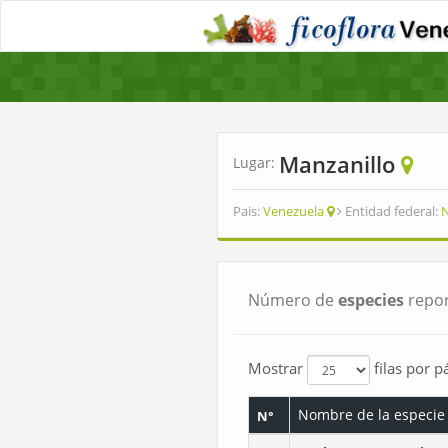
Manzanillo
Lugar:
Pais:
Venezuela
Entidad federal:
N
Número de
especies
repor
Mostrar
filas por p
Nombre de la especie
N°