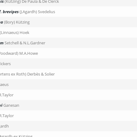
is
(Kützing) De Paula & De Clerck
f. brevipes
(J.Agardh) Svedelius
na
(Bory) Kützing
(Linnaeus) Hoek
um
Setchell & N.L.Gardner
Woodward) M.A.Howe
ickers
rtens ex Roth) Derbès & Solier
naeus
.Taylor
yi
Ganesan
R.Taylor
gardh
.Agardh ex Kützing