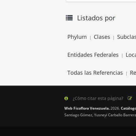
Listados por
Phylum
Clases
Subcla
|
|
Entidades Federales
Loc
|
Todas las Referencias
Re
|
¿Cómo citar esta página?
Web Ficoflora Venezuela.
2026.
Catálogo
Santiago Gómez, Yusneyi Carballo Barrera