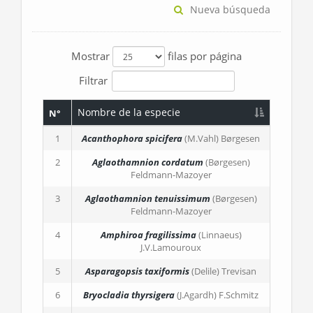
Nueva búsqueda
Mostrar
filas por página
Filtrar
Nombre de la especie
N°
1
Acanthophora spicifera
(M.Vahl) Børgesen
2
Aglaothamnion cordatum
(Børgesen)
Feldmann-Mazoyer
3
Aglaothamnion tenuissimum
(Børgesen)
Feldmann-Mazoyer
4
Amphiroa fragilissima
(Linnaeus)
J.V.Lamouroux
5
Asparagopsis taxiformis
(Delile) Trevisan
6
Bryocladia thyrsigera
(J.Agardh) F.Schmitz