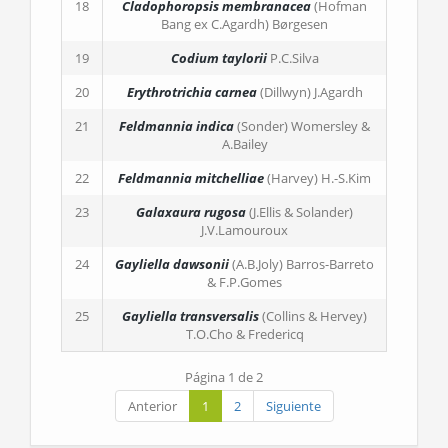
18
Cladophoropsis membranacea
(Hofman
Bang ex C.Agardh) Børgesen
19
Codium taylorii
P.C.Silva
20
Erythrotrichia carnea
(Dillwyn) J.Agardh
21
Feldmannia indica
(Sonder) Womersley &
A.Bailey
22
Feldmannia mitchelliae
(Harvey) H.-S.Kim
23
Galaxaura rugosa
(J.Ellis & Solander)
J.V.Lamouroux
24
Gayliella dawsonii
(A.B.Joly) Barros-Barreto
& F.P.Gomes
25
Gayliella transversalis
(Collins & Hervey)
T.O.Cho & Fredericq
Página 1 de 2
Anterior
1
2
Siguiente