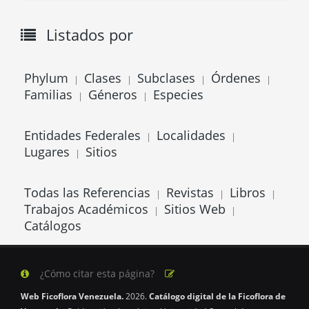
Listados por
Phylum
Clases
Subclases
Órdenes
|
|
|
|
Familias
Géneros
Especies
|
|
Entidades Federales
Localidades
|
|
Lugares
Sitios
|
Todas las Referencias
Revistas
Libros
|
|
|
Trabajos Académicos
Sitios Web
|
|
Catálogos
¿Cómo citar esta página?
Web Ficoflora Venezuela.
2026.
Catálogo digital de la Ficoflora de