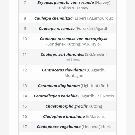
7
Bryopsis pennata
var. secunda
(Harvey)
Collins & Hervey
8
Caulerpa chemnitzia
(Esper) J.V.Lamouroux
9
Caulerpa racemosa
(Forsskål) J.Agardh
10
Caulerpa racemosa
var. macrophysa
(Sonder ex Kützing) W.R.Taylor
11
Caulerpa sertularioides
(S.G.Gmelin)
M.Howe
12
Centroceras clavulatum
(C.Agardh)
Montagne
13
Ceramium diaphanum
(Lightfoot) Roth
14
Ceratodictyon variabile
(J.Agardh) R.E.Norris
15
Chaetomorpha gracilis
Kützing
16
Cladophora brasiliana
G.Martens
17
Cladophora vagabunda
(Linnaeus) Hoek