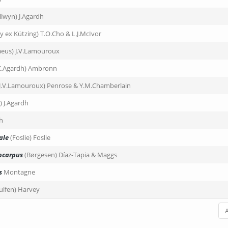
illwyn) J.Agardh
y ex Kützing) T.O.Cho & L.J.McIvor
aeus) J.V.Lamouroux
C.Agardh) Ambronn
(J.V.Lamouroux) Penrose & Y.M.Chamberlain
) J.Agardh
h
ale
(Foslie) Foslie
ocarpus
(Børgesen) Díaz-Tapia & Maggs
s
Montagne
ulfen) Harvey