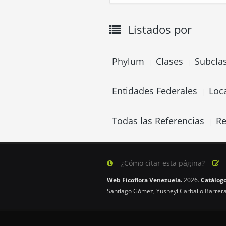
Listados por
Phylum
Clases
Subcla
|
|
Entidades Federales
Loc
|
Todas las Referencias
Re
|
¿Cómo citar esta página?
Web Ficoflora Venezuela.
2026.
Catálogo
Santiago Gómez, Yusneyi Carballo Barrera