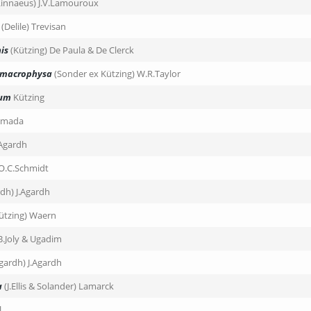
Linnaeus) J.V.Lamouroux
(Delile) Trevisan
is
(Kützing) De Paula & De Clerck
 macrophysa
(Sonder ex Kützing) W.R.Taylor
hum
Kützing
amada
.Agardh
O.C.Schmidt
dh) J.Agardh
ützing) Waern
B.Joly & Ugadim
gardh) J.Agardh
a
(J.Ellis & Solander) Lamarck
l