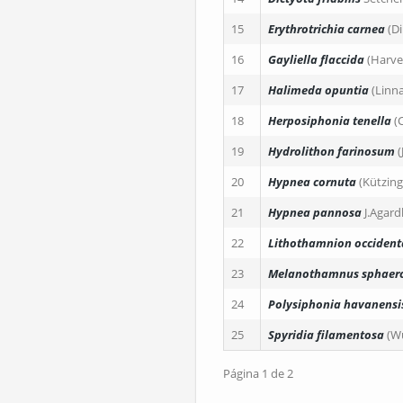
15
Erythrotrichia carnea
(D
16
Gayliella flaccida
(Harve
17
Halimeda opuntia
(Linn
18
Herposiphonia tenella
(
19
Hydrolithon farinosum
20
Hypnea cornuta
(Kützing
21
Hypnea pannosa
J.Agard
22
Lithothamnion occident
23
Melanothamnus sphaer
24
Polysiphonia havanensi
25
Spyridia filamentosa
(W
Página 1 de 2