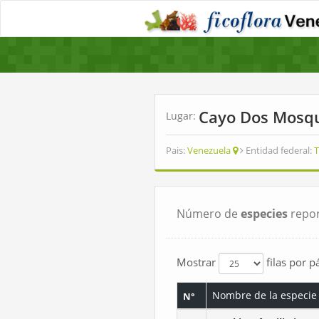
Cayo Dos Mosq
Lugar:
Pais:
Venezuela
Entidad federal:
T
Número de
especies
repor
Mostrar
filas por p
Nombre de la especie
N°