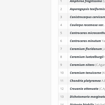
1
Amphiroa fragilissima
(
2
Asparagopsis taxiformis
3
Canistrocarpus cervicorn
4
Caulerpa racemosa
var.
5
Centroceras micracant
6
Centroceras minutum
Y
7
Ceramium floridanum
J
8
Ceramium luetzelburgii
9
Ceramium nitens
(C.Agar
10
Ceramium tenuicorne
(K
11
Chondria platyramea
A.
12
Crouania attenuata
(C.A
13
Dichotomaria marginat
14
Dictyota friabilis
Setchel