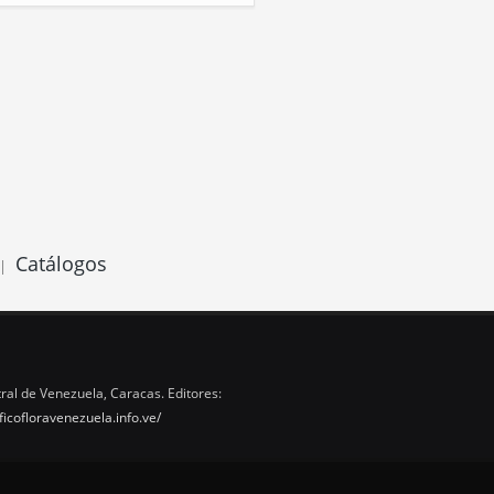
Catálogos
|
ral de Venezuela, Caracas. Editores:
ficofloravenezuela.info.ve/