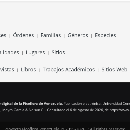
ses
Órdenes
Familias
Géneros
Especies
|
|
|
|
alidades
Lugares
Sitios
|
|
vistas
Libros
Trabajos Académicos
Sitios Web
|
|
|
 digital de la Ficoflora de Venezuela.
Publicación electrónica. Universidad Cent
, Mayra García & Nelson Gil. Consultado el 6 de Agosto de 2026, de
https://www.
Proyecto Ficoflora Venezuela © 2015-2026 :: All rights reserved