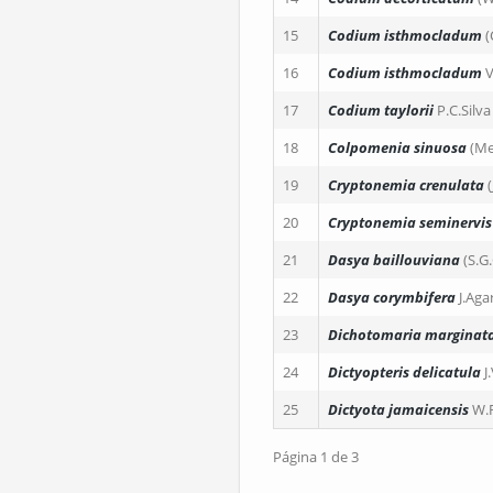
15
Codium isthmocladum
(
16
Codium isthmocladum
V
17
Codium taylorii
P.C.Silva
18
Colpomenia sinuosa
(Me
19
Cryptonemia crenulata
20
Cryptonemia seminervis
21
Dasya baillouviana
(S.G
22
Dasya corymbifera
J.Aga
23
Dichotomaria marginat
24
Dictyopteris delicatula
J
25
Dictyota jamaicensis
W.R
Página 1 de 3