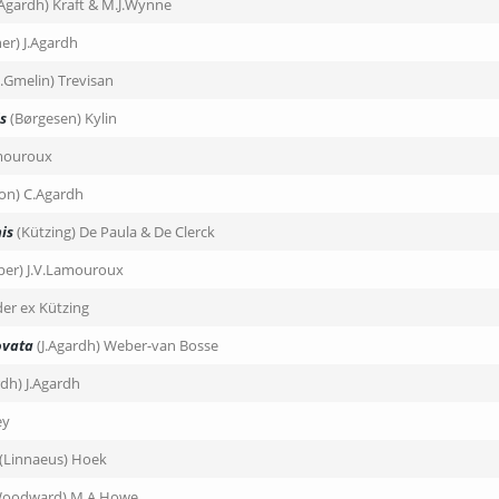
.Agardh) Kraft & M.J.Wynne
er) J.Agardh
G.Gmelin) Trevisan
s
(Børgesen) Kylin
amouroux
on) C.Agardh
is
(Kützing) De Paula & De Clerck
per) J.V.Lamouroux
er ex Kützing
ovata
(J.Agardh) Weber-van Bosse
dh) J.Agardh
ey
(Linnaeus) Hoek
Woodward) M.A.Howe