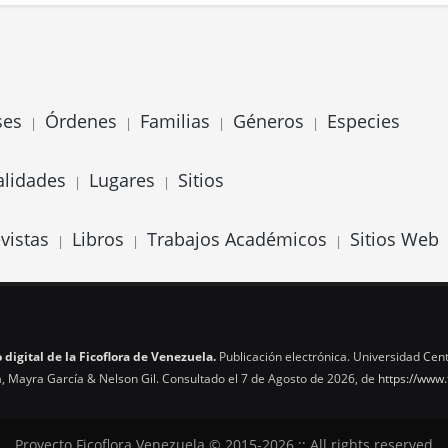
ses
Órdenes
Familias
Géneros
Especies
|
|
|
|
alidades
Lugares
Sitios
|
|
vistas
Libros
Trabajos Académicos
Sitios Web
|
|
|
 digital de la Ficoflora de Venezuela.
Publicación electrónica. Universidad Cent
, Mayra García & Nelson Gil. Consultado el 7 de Agosto de 2026, de
https://www.
Proyecto Ficoflora Venezuela © 2015-2026 :: All rights reserved