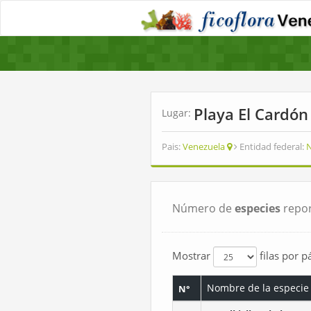
Playa El Cardó
Lugar:
Pais:
Venezuela
Entidad federal:
N
Número de
especies
repor
Mostrar
filas por p
Nombre de la especie
N°