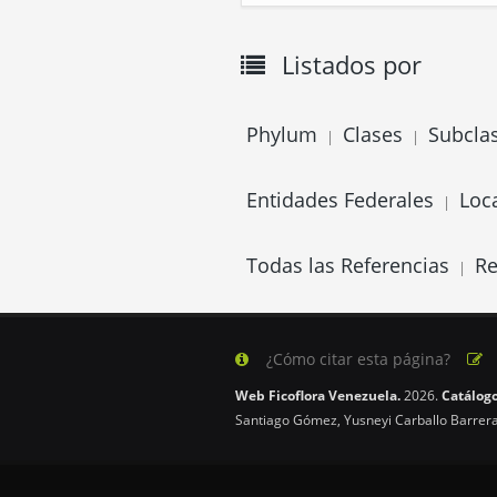
Listados por
Phylum
Clases
Subcla
|
|
Entidades Federales
Loc
|
Todas las Referencias
Re
|
¿Cómo citar esta página?
Web Ficoflora Venezuela.
2026.
Catálogo
Santiago Gómez, Yusneyi Carballo Barrera