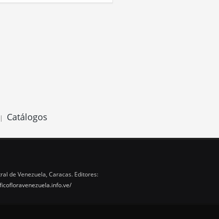
Catálogos
|
ral de Venezuela, Caracas. Editores:
ficofloravenezuela.info.ve/