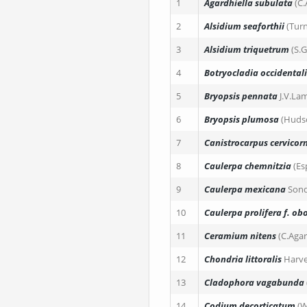
1
Agardhiella subulata
(C
2
Alsidium seaforthii
(Turn
3
Alsidium triquetrum
(S.
4
Botryocladia occidentali
5
Bryopsis pennata
J.V.L
6
Bryopsis plumosa
(Huds
7
Canistrocarpus cervicorn
8
Caulerpa chemnitzia
(Es
9
Caulerpa mexicana
Sond
10
Caulerpa prolifera
f. ob
11
Ceramium nitens
(C.Agar
12
Chondria littoralis
Harv
13
Cladophora vagabunda
14
Codium decorticatum
(