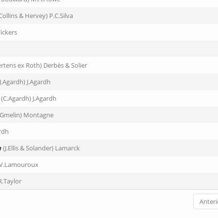
Collins & Hervey) P.C.Silva
ickers
rtens ex Roth) Derbès & Solier
(J.Agardh) J.Agardh
(C.Agardh) J.Agardh
.Gmelin) Montagne
rdh
a
(J.Ellis & Solander) Lamarck
.V.Lamouroux
.Taylor
Anteri